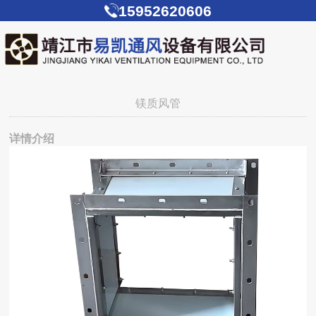
15952620606
镁质风管
详情介绍