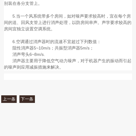
别装在各分支管上。
5.当一个风系统带多个房间，如对噪声要求较高时，宜在每个房
间的送、回风支管上进行消声处理，以防房间串声。声学要求较高的
房间宜独立设置空调系统。
6.空调通过消声器时的流速不宜超过下列数值：
阻性消声器5~10m/s；共振型消声器5m/s；
消声弯头6~8m/s.
消声器主要用于降低空气动力噪声，对于机器产生的振动而引起
的噪声则应用减振措施来解决。
上一条
下一条